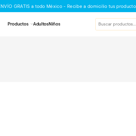
ENVÍO GRATIS a todo México - Recibe a domicilio tus producto
Productos
Adultos
Niños