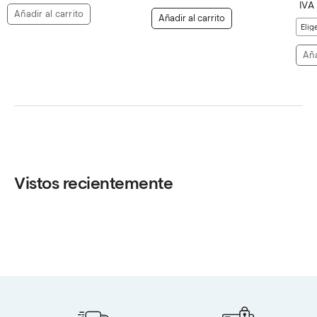
original
actual
IVA
0.
era:
es:
Añadir al carrito
Añadir al carrito
$2,775.00.
$2,699.00.
Aña
Vistos recientemente