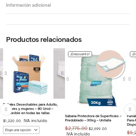
Información adicional
Productos relacionados
¡Descuento!
¡D
Pañales Desechables para Adulto,
hombres y mujeres – 80 Unid –
Disponible en todas las tallas
Sábana Protectora de Superficies –
Pañal
Predoblado – 30kg – Unitalla
Para 
IVA incluído
$
1,220.00
Dispo
El
El
$
2,775.00
$
2,699.00
precio
precio
$
5,
IVA incluído