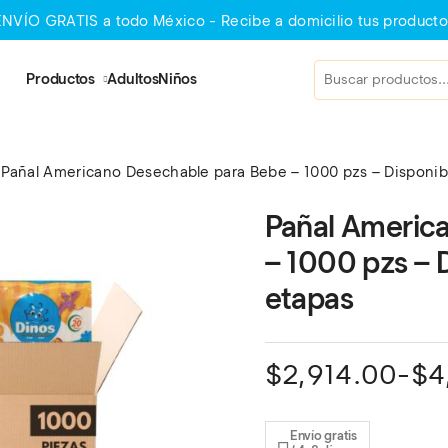
ENVÍO GRATIS a todo México - Recibe a domicilio tus producto
Productos
Adultos
Niños
Pañal Americano Desechable para Bebe – 1000 pzs – Disponibl
Pañal Americ
– 1000 pzs – D
etapas
Rango
$
2,914.00
-
$
4
de
precios:
Envío gratis