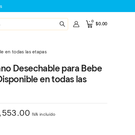
s
0
$
0.00
e en todas las etapas
ano Desechable para Bebe
isponible en todas las
,553.00
IVA incluído