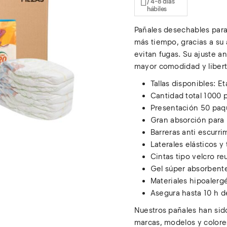
/ 4-8 días
desde
hábiles
$2,914.00
Pañales desechables para
hasta
más tiempo, gracias a su 
evitan fugas. Su ajuste a
$4,553.00
mayor comodidad y liber
Tallas disponibles: E
Cantidad total 1000 
Presentación 50 paq
Gran absorción para 
Barreras anti escurr
Laterales elásticos y
Cintas tipo velcro re
Gel súper absorbent
Materiales hipoalergé
Asegura hasta 10 h d
Nuestros pañales han sid
marcas, modelos y colore