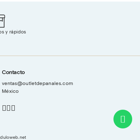
os y rápidos
Contacto
ventas@outletdepanales.com
México
duloweb.net