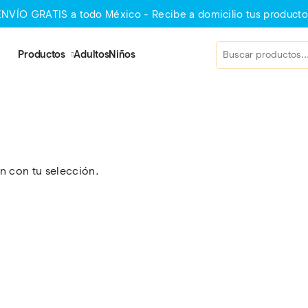
ENVÍO GRATIS a todo México - Recibe a domicilio tus producto
Productos
Adultos
Niños
 con tu selección.