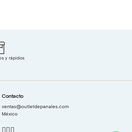
os y rápidos
Contacto
ventas@outletdepanales.com
México