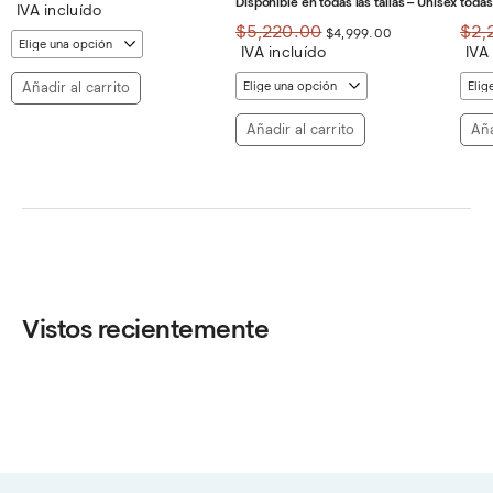
Disponible en todas las tallas – Unisex
todas 
precio
precio
IVA incluído
original
actual
El
El
$
5,220.00
$
2,
$
4,999.00
era:
es:
precio
precio
IVA incluído
IVA
$1,896.00.
$1,849.00.
original
actual
era:
es:
Añadir al carrito
$5,220.00.
$4,999.00.
Añadir al carrito
Aña
Vistos recientemente