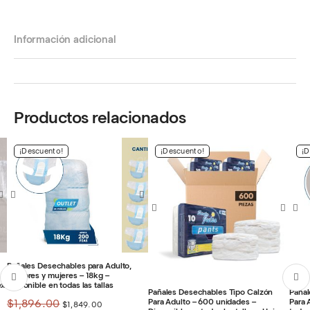
Información adicional
Productos relacionados
¡Descuento!
¡Descuento!
¡D
Pañales Desechables para Adulto,
hombres y mujeres – 18kg –
ex
Disponible en todas las tallas
Pañales Desechables Tipo Calzón
Pañal
El
El
Para Adulto – 600 unidades –
Para 
$
1,896.00
$
1,849.00