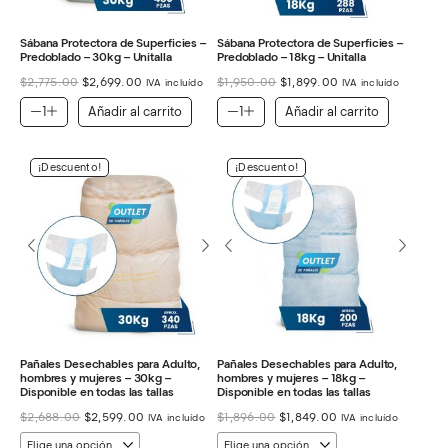
Sábana Protectora de Superficies –
Sábana Protectora de Superficies –
Predoblado – 30kg – Unitalla
Predoblado – 18kg – Unitalla
El
El
El
El
$
2,775.00
$
2,699.00
$
1,950.00
$
1,899.00
IVA incluído
IVA incluído
precio
precio
precio
precio
original
actual
original
actual
Añadir al carrito
Añadir al carrito
era:
es:
era:
es:
$2,775.00.
$2,699.00.
$1,950.00.
$1,899.00.
¡Descuento!
¡Descuento!
Pañales Desechables para Adulto,
Pañales Desechables para Adulto,
hombres y mujeres – 30kg –
hombres y mujeres – 18kg –
Disponible en todas las tallas
Disponible en todas las tallas
El
El
El
El
$
2,688.00
$
2,599.00
$
1,896.00
$
1,849.00
IVA incluído
IVA incluído
precio
precio
precio
precio
original
actual
original
actual