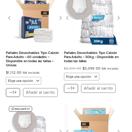
Pañales Desechables Tipo Calzón
Pañales Desechables Tipo Calzón
Para Adulto – 60 unidades –
Para Adulto – 30kg – Disponible en
Disponible en todas las tallas –
todas las tallas
Unisex
El
El
$
3,210.00
$
3,099.00
IVA incluído
$
1,112.00
precio
precio
IVA incluído
original
actual
era:
es:
$3,210.00.
$3,099.00.
Añadir al carrito
Añadir al carrito
¡Descuento!