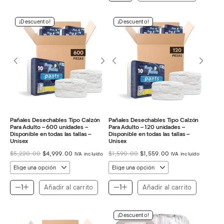
¡Descuento!
¡Descuento!
Pañales Desechables Tipo Calzón
Pañales Desechables Tipo Calzón
Para Adulto – 600 unidades –
Para Adulto – 120 unidades –
Disponible en todas las tallas –
Disponible en todas las tallas –
Unisex
Unisex
El
El
El
El
$
5,220.00
$
4,999.00
$
1,590.00
$
1,559.00
IVA incluído
IVA incluído
precio
precio
precio
precio
original
actual
original
actual
era:
es:
era:
es:
$5,220.00.
$4,999.00.
$1,590.00.
$1,559.00.
Añadir al carrito
Añadir al carrito
¡Descuento!