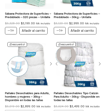
Sábana Protectora de Superficies –
Sábana Protectora de Superficies –
Predoblado – 320 piezas – Unitalla
Predoblado – 36kg – Unitalla
El
El
El
El
$
3,328.00
$
3,199.00
$
3,120.00
$
2,999.00
IVA incluído
IVA incluído
precio
precio
precio
precio
original
actual
original
actual
Añadir al carrito
Añadir al carrito
era:
es:
era:
es:
$3,328.00.
$3,199.00.
$3,120.00.
$2,999.00.
¡Descuento!
¡Descuento!
Pañales Desechables para Adulto,
Pañales Desechables Tipo Calzón
hombres y mujeres – 36kg –
Para Adulto – 36kg – Disponible en
Disponible en todas las tallas
todas las tallas
El
El
El
El
$
3,019.00
$
2,899.00
$
3,624.00
$
3,499.00
IVA incluído
IVA incluído
precio
precio
precio
precio