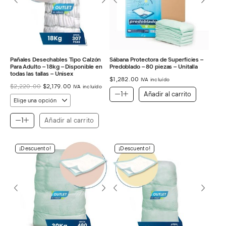
Pañales Desechables Tipo Calzón
Sábana Protectora de Superficies –
Para Adulto – 18kg – Disponible en
Predoblado – 80 piezas – Unitalla
todas las tallas – Unisex
$
1,282.00
IVA incluído
El
El
$
2,220.00
$
2,179.00
IVA incluído
precio
precio
Añadir al carrito
original
actual
era:
es:
$2,220.00.
$2,179.00.
Añadir al carrito
¡Descuento!
¡Descuento!