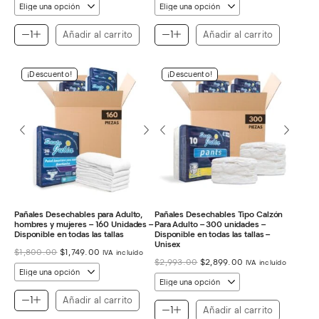
original
actual
original
actual
era:
es:
era:
es:
$3,019.00.
$2,899.00.
$3,624.00.
$3,499.00.
Añadir al carrito
Añadir al carrito
¡Descuento!
¡Descuento!
Pañales Desechables para Adulto,
Pañales Desechables Tipo Calzón
hombres y mujeres – 160 Unidades –
Para Adulto – 300 unidades –
Disponible en todas las tallas
Disponible en todas las tallas –
Unisex
El
El
$
1,800.00
$
1,749.00
IVA incluído
El
El
precio
precio
$
2,993.00
$
2,899.00
IVA incluído
precio
precio
original
actual
original
actual
era:
es:
era:
es:
$1,800.00.
$1,749.00.
Añadir al carrito
$2,993.00.
$2,899.00.
Añadir al carrito