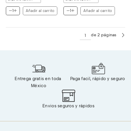
era:
es:
era:
es:
$2,688.00.
$2,599.00.
$1,896.00.
$1,849.00.
Añadir al carrito
Añadir al carrito
de 2 páginas
Entrega gratis en toda 
Paga facil, rápido y seguro 
México
Envios seguros y rápidos