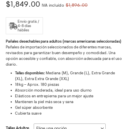
El
El
$
1,849.00
$
1,896.00
IVA incluído
precio
precio
original
actual
Envío gratis /
4-8 días
era:
es:
hábiles
$1,896.00.
$1,849.00.
Pañales desechables para adultos (marcas americanas seleccionadas)
Pañales de importación seleccionados de diferentes marcas,
revisados para garantizar buen desempeño y comodidad. Una
opción accesible y confiable, con absorción adecuada para el uso
diario.
Tallas disponibles:
Mediana (M), Grande (L), Extra Grande
(XL), Extra Extra Grande (XXL)
18kg – Aprox. 180 piezas
Absorción moderada, ideal para uso diurno
Elásticos en entrepierna para un mejor ajuste
Mantienen la piel más seca y sana
Gel súper absorbente
Cubierta suave
Tallas Adultos