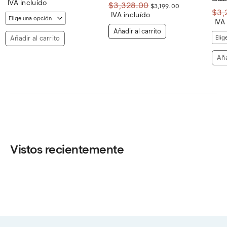
IVA incluído
El
El
$
3,328.00
$
3,199.00
original
actual
precio
precio
$
3,
era:
es:
IVA incluído
0.
original
actual
IVA
$1,800.00.
$1,749.00.
era:
es:
Añadir al carrito
$3,328.00.
$3,199.00.
Añadir al carrito
Aña
Vistos recientemente