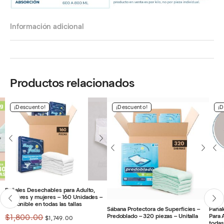
Información adicional
Productos relacionados
¡Descuento!
¡Descuento!
¡D
Pañales Desechables para Adulto,
hombres y mujeres – 160 Unidades –
Disponible en todas las tallas
Sábana Protectora de Superficies –
Pañal
El
El
Predoblado – 320 piezas – Unitalla
Para 
$
1,800.00
$
1,749.00
todas 
precio
precio