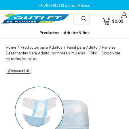
ENVÍO GRATIS a todo México
0
$
0.00
Productos
Adultos
Niños
Home
Productos para Adultos
Pañal para Adulto
Pañales
Desechables para Adulto, hombres y mujeres – 18kg – Disponible
en todas las tallas
¡Descuento!