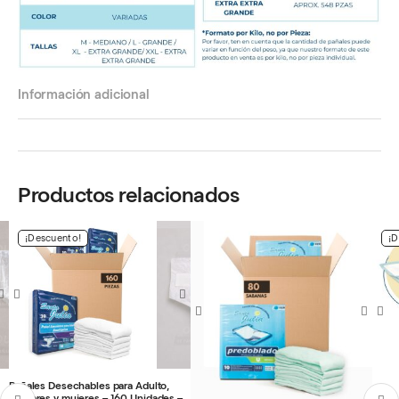
Información adicional
Productos relacionados
¡Descuento!
¡D
Pañales Desechables para Adulto,
hombres y mujeres – 160 Unidades –