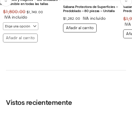
ex
Disponible en todas las tallas
Sábana Protectora de Superficies –
Sában
El
El
Predoblado – 80 piezas – Unitalla
Predo
$
1,800.00
$
1,749.00
precio
precio
IVA incluído
IVA incluído
$
1,
$
1,282.00
original
actual
era:
es:
IVA
Añadir al carrito
$1,800.00.
$1,749.00.
Aña
Añadir al carrito
Vistos recientemente