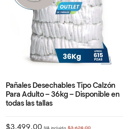
Pañales Desechables Tipo Calzón
Para Adulto – 36kg – Disponible en
todas las tallas
El
El
$
3,499.00
$
3,624.00
IVA incluído