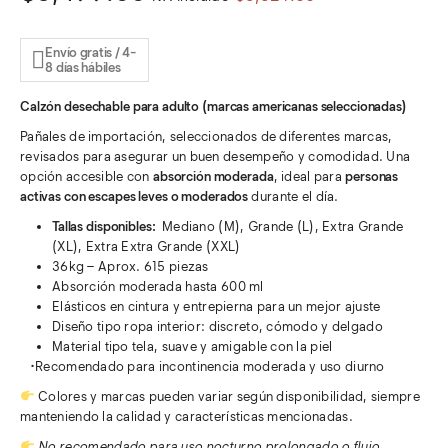
precio
precio
original
actual
Envío gratis / 4-
8 días hábiles
era:
es:
$3,624.00.
$3,499.00.
Calzón desechable para adulto (marcas americanas seleccionadas)
Pañales de importación, seleccionados de diferentes marcas,
revisados para asegurar un buen desempeño y comodidad. Una
opción accesible con
absorción moderada
, ideal para
personas
activas con escapes leves o moderados
durante el día.
Tallas disponibles:
Mediano (M), Grande (L), Extra Grande
(XL), Extra Extra Grande (XXL)
36kg – Aprox. 615 piezas
Absorción moderada hasta 600 ml
Elásticos en cintura y entrepierna para un mejor ajuste
Diseño tipo ropa interior: discreto, cómodo y delgado
Material tipo tela, suave y amigable con la piel
•
Recomendado para incontinencia moderada y uso diurno
Colores y marcas pueden variar según disponibilidad, siempre
manteniendo la calidad y características mencionadas.
No recomendado para uso nocturno prolongado o flujo