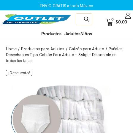
ENVÍO GRATIS a todo México
0
$
0.00
Productos
Adultos
Niños
Home
Productos para Adultos
Calzón para Adulto
Pañales
Desechables Tipo Calzón Para Adulto – 36kg – Disponible en
todas las tallas
¡Descuento!