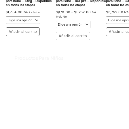
para Bebe – 10kg – Disponible
para Bebe – 160 pzs – Disponible
para Bebe – 30
en todas las etapas
en todas las etapas
en todas las e
Rango
$
1,654.00
$
970.00
–
$
1,232.00
$
3,762.00
IVA incluído
IVA
IVA
de
incluído
precios:
desde
$970.00
Añadir al carrito
Añadir al ca
hasta
Añadir al carrito
$1,232.00
Productos Para NIños
Ver Productos