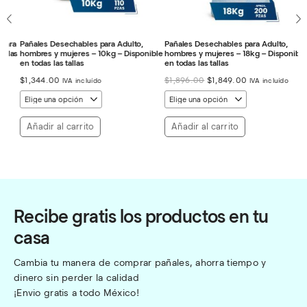
ra
Pañales Desechables para Adulto,
Pañales Desechables para Adulto,
Pa
as
hombres y mujeres – 10kg – Disponible
hombres y mujeres – 18kg – Disponible
ho
en todas las tallas
en todas las tallas
Di
El
El
$
1,344.00
$
1,896.00
$
1,849.00
$
IVA incluído
IVA incluído
precio
precio
original
actual
era:
es:
$1,896.00.
$1,849.00.
Añadir al carrito
Añadir al carrito
Recibe gratis los productos en tu
casa
Cambia tu manera de comprar pañales, ahorra tiempo y 
dinero sin perder la calidad
¡Envio gratis a todo México!