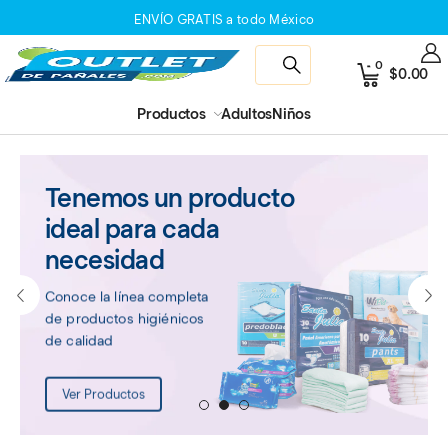
ENVÍO GRATIS a todo México
0
$
0.00
Productos
Adultos
Niños
Tenemos un producto
ideal para cada
necesidad
Conoce la línea completa
de productos higiénicos
de calidad
Ver Productos
1
2
3