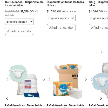
160 Unidades – Disponible en
Disponible en todas las tallas –
10kg – Disponi
todas las tallas
Unisex
tallas
El
El
$
1,800.00
$
1,749.00
$
1,530.00
$
1,344.00
IVA
IVA incluído
IVA
precio
precio
incluído
original
actual
era:
es:
$1,800.00.
$1,749.00.
Añadir al carrito
Añadir al ca
Añadir al carrito
Pañal Americano Desechable
Pañal Americano Desechable
Pañal America