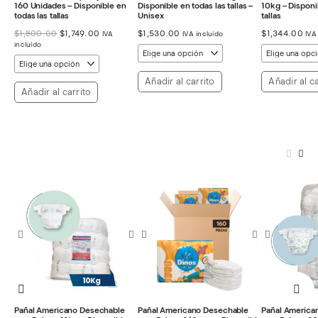
160 Unidades – Disponible en
Disponible en todas las tallas –
10kg – Disponi
todas las tallas
Unisex
tallas
El
El
$
1,800.00
$
1,749.00
$
1,530.00
$
1,344.00
IVA
IVA incluído
IVA
precio
precio
incluído
original
actual
era:
es:
$1,800.00.
$1,749.00.
Añadir al carrito
Añadir al ca
Añadir al carrito
Pañal Americano Desechable
Pañal Americano Desechable
Pañal America