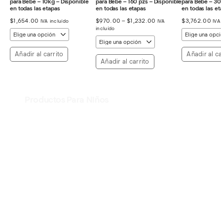
para Bebe – 10kg – Disponible
para Bebe – 160 pzs – Disponible
para Bebe – 30
en todas las etapas
en todas las etapas
en todas las e
Rango
$
1,654.00
$
970.00
–
$
1,232.00
$
3,762.00
IVA incluído
IVA
IVA
de
incluído
precios:
desde
$970.00
Añadir al carrito
Añadir al ca
hasta
Añadir al carrito
$1,232.00
Productos Para NIños
Ver Productos