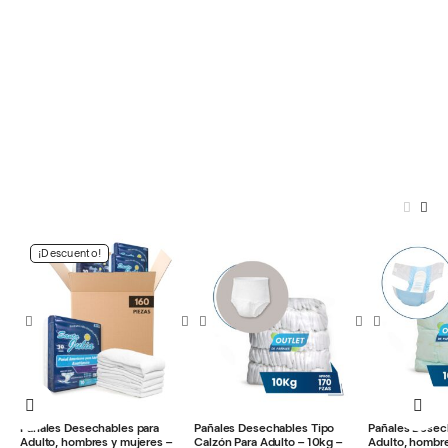
¡Descuento!
Pañales Desechables para
Pañales Desechables Tipo
Pañales Desec
Adulto, hombres y mujeres –
Calzón Para Adulto – 10kg –
Adulto, hombre