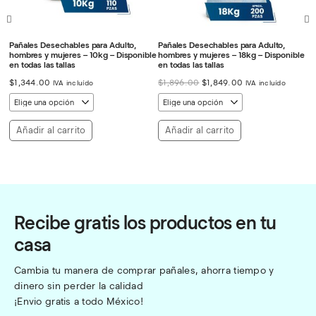
ra
Pañales Desechables para Adulto,
Pañales Desechables para Adulto,
Pa
as
hombres y mujeres – 10kg – Disponible
hombres y mujeres – 18kg – Disponible
ho
en todas las tallas
en todas las tallas
Di
El
El
$
1,344.00
$
1,896.00
$
1,849.00
$
IVA incluído
IVA incluído
precio
precio
original
actual
era:
es:
$1,896.00.
$1,849.00.
Añadir al carrito
Añadir al carrito
Recibe gratis los productos en tu
casa
Cambia tu manera de comprar pañales, ahorra tiempo y 
dinero sin perder la calidad
¡Envio gratis a todo México!