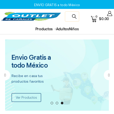
ENVÍO GRATIS a todo México
0
$
0.00
Productos
Adultos
Niños
Envio Gratis a
todo México
Recibe en casa tus
productos favoritos
Ver Productos
1
2
3