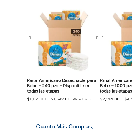
Pañal Americano Desechable para
Pañal American
Bebe – 240 pzs – Disponible en
Bebe – 1000 pzs
todas las etapas
todas las etapas
Rango
$
1,155.00
-
$
1,549.00
$
2,914.00
-
$
4,
IVA incluído
de
precios:
desde
$1,155.00
Cuanto Más Compras,
hasta
$1,549.00