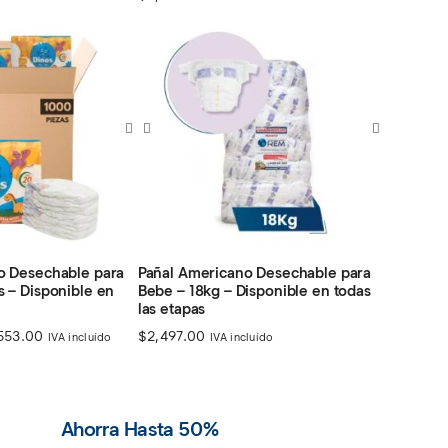
de
precios:
desde
$970.00
hasta
$1,232.00
o Desechable para
Pañal Americano Desechable para
 – Disponible en
Bebe – 18kg – Disponible en todas
las etapas
Rango
553.00
$
2,497.00
IVA incluído
IVA incluído
de
precios:
desde
$2,914.00
hasta
Ahorra Hasta 50%
$4,553.00