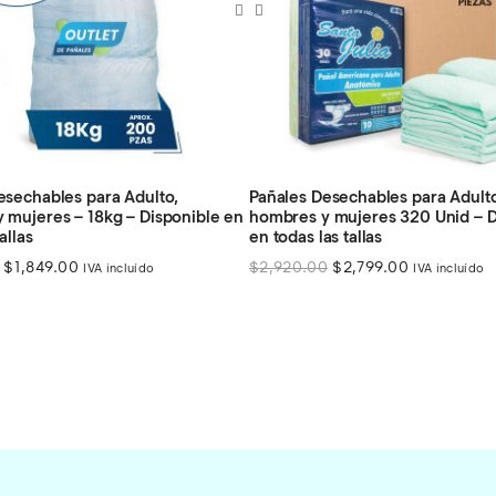
esechables para Adulto,
Pañales Desechables para Adult
 mujeres 320 Unid – Disponible
hombres y mujeres – 36kg – Dis
as tallas
todas las tallas
El
El
El
El
0
$
2,799.00
$
3,019.00
$
2,899.00
IVA incluído
IVA incluído
precio
precio
precio
precio
original
actual
original
actual
era:
es:
era:
es:
$2,920.00.
$2,799.00.
$3,019.00.
$2,899.00.