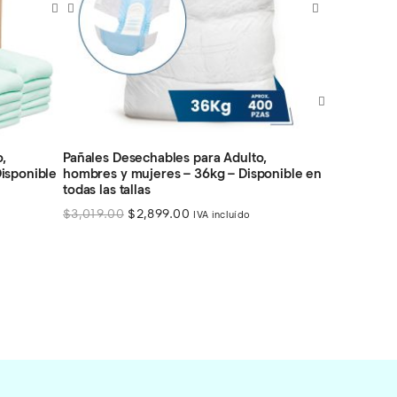
o,
Pañales Desechables para Adulto,
Pañales Des
ponible en
hombres y mujeres – 30kg – Disponible en
Adulto – 30k
todas las tallas
tallas
El
El
E
$
2,688.00
$
2,599.00
$
3,210.00
$
IVA incluído
precio
precio
p
original
actual
o
era:
es:
e
$2,688.00.
$2,599.00.
$