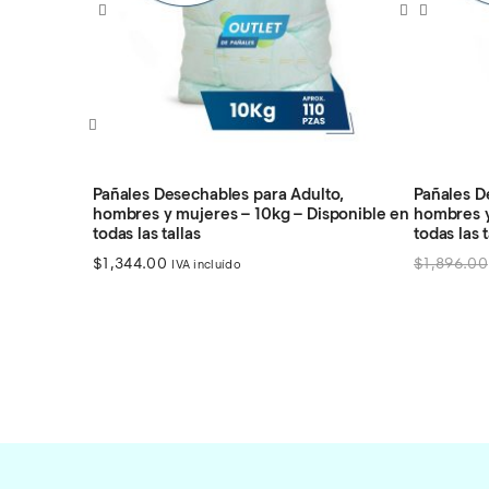
to,
Pañales Desechables para Adulto,
Pañales D
isponible en
hombres y mujeres – 18kg – Disponible en
hombres y
todas las tallas
en todas l
El
El
$
1,896.00
$
1,849.00
$
2,920.0
IVA incluído
precio
precio
original
actual
era:
es:
$1,896.00.
$1,849.00.