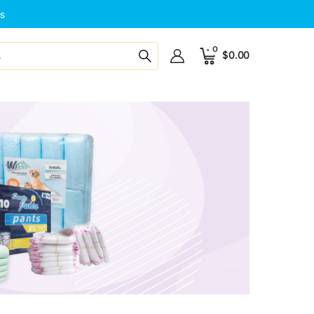
s
0
$
0.00