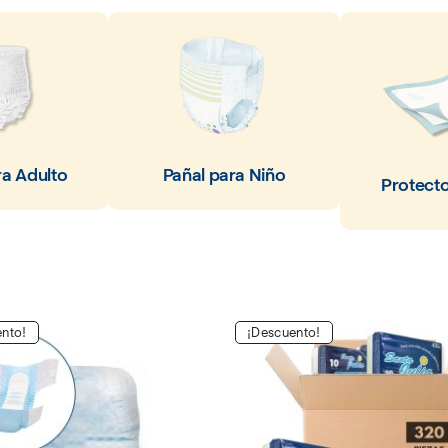
ra Adulto
Pañal para Niño
Protect
nto!
¡Descuento!