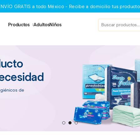
ENVÍO GRATIS a todo México - Recibe a domicilio tus producto
Productos
Adultos
Niños
ducto
necesidad
igiénicos de
1
2
3