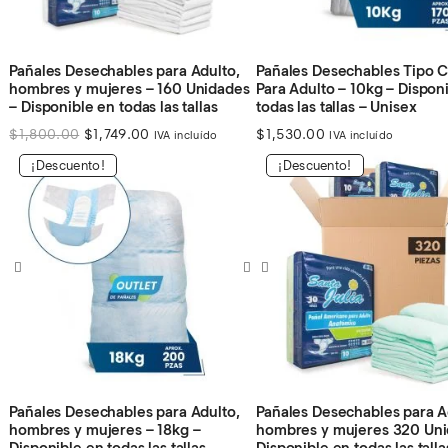
Pañales Desechables para Adulto,
Pañales Desechables Tipo 
hombres y mujeres – 160 Unidades
Para Adulto – 10kg – Dispon
– Disponible en todas las tallas
todas las tallas – Unisex
El
El
$
1,800.00
$
1,749.00
$
1,530.00
IVA incluído
IVA incluído
precio
precio
¡Descuento!
¡Descuento!
original
actual
era:
es:
$1,800.00.
$1,749.00.
Pañales Desechables para Adulto,
Pañales Desechables para A
hombres y mujeres – 18kg –
hombres y mujeres 320 Uni