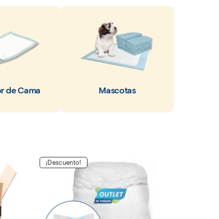
or de Cama
Mascotas
¡Descuento!
¡Descuent