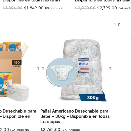
Disponible en todas las tallas
Disponible en todas las talla
El
El
El
El
$
1,896.00
$
1,849.00
$
2,920.00
$
2,799.00
IVA incluído
IVA incl
precio
precio
precio
precio
original
actual
original
actual
era:
es:
era:
es:
$1,896.00.
$1,849.00.
$2,920.00.
$2,799
o Desechable para
Pañal Americano Desechable para
– Disponible en
Bebe – 30kg – Disponible en todas
las etapas
Rango
32.00
$
3,762.00
IVA incluído
IVA incluído