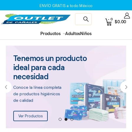
ENVÍO GRATIS a todo México
0
$
0.00
Productos
Adultos
Niños
Tenemos un producto
ideal para cada
necesidad
Conoce la línea completa
de productos higiénicos
de calidad
Ver Productos
1
2
3