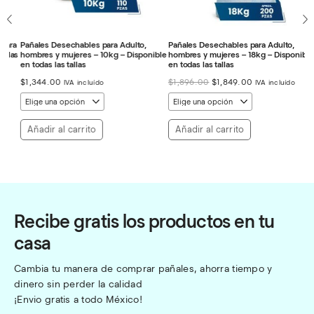
ra
Pañales Desechables para Adulto,
Pañales Desechables para Adulto,
Pa
as
hombres y mujeres – 10kg – Disponible
hombres y mujeres – 18kg – Disponible
ho
en todas las tallas
en todas las tallas
Di
El
El
$
1,344.00
$
1,896.00
$
1,849.00
$
IVA incluído
IVA incluído
precio
precio
original
actual
era:
es:
$1,896.00.
$1,849.00.
Añadir al carrito
Añadir al carrito
Recibe gratis los productos en tu
casa
Cambia tu manera de comprar pañales, ahorra tiempo y 
dinero sin perder la calidad
¡Envio gratis a todo México!