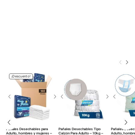
¡Descuento!
Pañales Desechables para
Pañales Desechables Tipo
Pañales Desec
Adulto, hombres y mujeres –
Calzón Para Adulto – 10kg –
Adulto, hombre