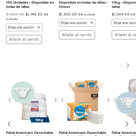
160 Unidades – Disponible en
Disponible en todas las tallas –
10kg – Disponi
todas las tallas
Unisex
tallas
El
El
$
1,800.00
$
1,749.00
$
1,530.00
$
1,344.00
IVA
IVA incluído
IVA
precio
precio
incluído
original
actual
era:
es:
$1,800.00.
$1,749.00.
Añadir al carrito
Añadir al ca
Añadir al carrito
Pañal Americano Desechable
Pañal Americano Desechable
Pañal America