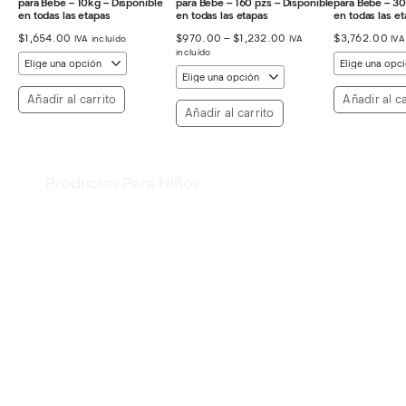
para Bebe – 10kg – Disponible
para Bebe – 160 pzs – Disponible
para Bebe – 30
en todas las etapas
en todas las etapas
en todas las e
Rango
$
1,654.00
$
970.00
–
$
1,232.00
$
3,762.00
IVA incluído
IVA
IVA
de
incluído
precios:
desde
$970.00
Añadir al carrito
Añadir al ca
hasta
Añadir al carrito
$1,232.00
Productos Para NIños
Ver Productos